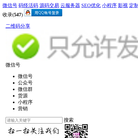
微信号
码怪活码
源码交易
云服务器
SEO优化
小程序
影视
定
收录(
547
)
二维码分享
微信号
微信号
公众号
微信群
货源
小程序
营销
搜索