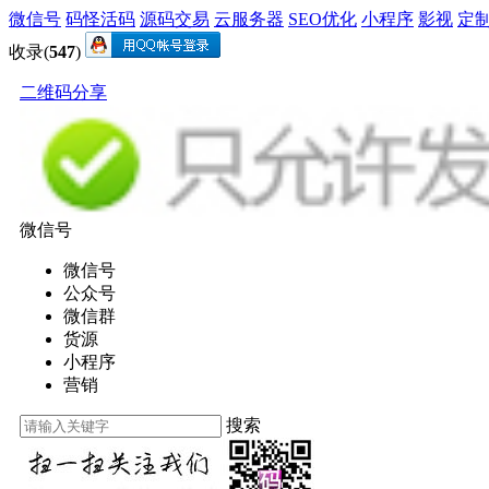
微信号
码怪活码
源码交易
云服务器
SEO优化
小程序
影视
定
收录(
547
)
二维码分享
微信号
微信号
公众号
微信群
货源
小程序
营销
搜索