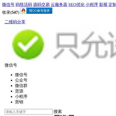
微信号
码怪活码
源码交易
云服务器
SEO优化
小程序
影视
定
收录(
547
)
二维码分享
微信号
微信号
公众号
微信群
货源
小程序
营销
搜索