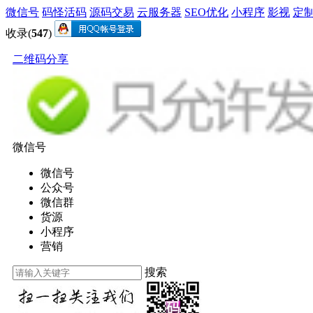
微信号
码怪活码
源码交易
云服务器
SEO优化
小程序
影视
定
收录(
547
)
二维码分享
微信号
微信号
公众号
微信群
货源
小程序
营销
搜索