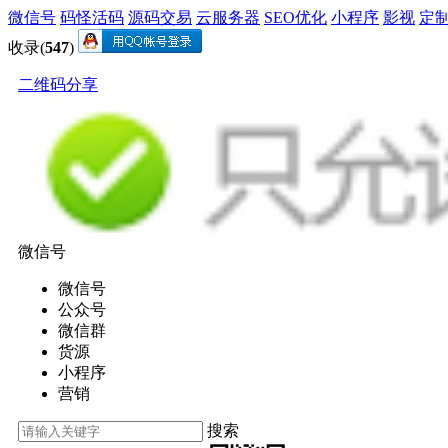
微信号
码怪活码
源码交易
云服务器
SEO优化
小程序
影视
定
收录(
547
)
二维码分享
微信号
微信号
公众号
微信群
货源
小程序
营销
搜索