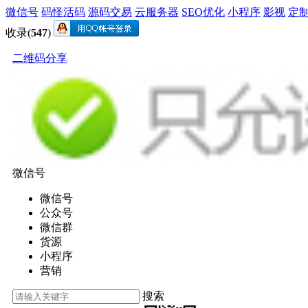
微信号
码怪活码
源码交易
云服务器
SEO优化
小程序
影视
定
收录(
547
)
二维码分享
微信号
微信号
公众号
微信群
货源
小程序
营销
搜索