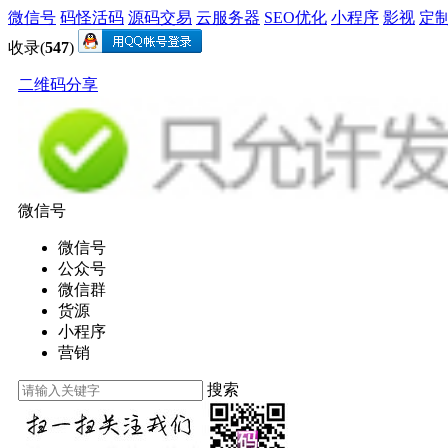
微信号
码怪活码
源码交易
云服务器
SEO优化
小程序
影视
定
收录(
547
)
二维码分享
微信号
微信号
公众号
微信群
货源
小程序
营销
搜索