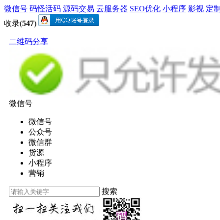
微信号
码怪活码
源码交易
云服务器
SEO优化
小程序
影视
定
收录(
547
)
二维码分享
微信号
微信号
公众号
微信群
货源
小程序
营销
搜索