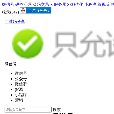
微信号
码怪活码
源码交易
云服务器
SEO优化
小程序
影视
定
收录(
547
)
二维码分享
微信号
微信号
公众号
微信群
货源
小程序
营销
搜索