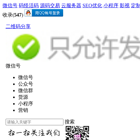
微信号
码怪活码
源码交易
云服务器
SEO优化
小程序
影视
定
收录(
547
)
二维码分享
微信号
微信号
公众号
微信群
货源
小程序
营销
搜索