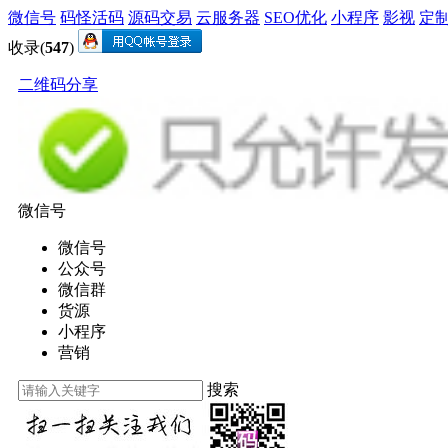
微信号
码怪活码
源码交易
云服务器
SEO优化
小程序
影视
定
收录(
547
)
二维码分享
微信号
微信号
公众号
微信群
货源
小程序
营销
搜索