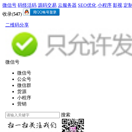
微信号
码怪活码
源码交易
云服务器
SEO优化
小程序
影视
定
收录(
547
)
二维码分享
微信号
微信号
公众号
微信群
货源
小程序
营销
搜索