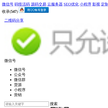
微信号
码怪活码
源码交易
云服务器
SEO优化
小程序
影视
定
收录(
547
)
二维码分享
微信号
微信号
公众号
微信群
货源
小程序
营销
搜索