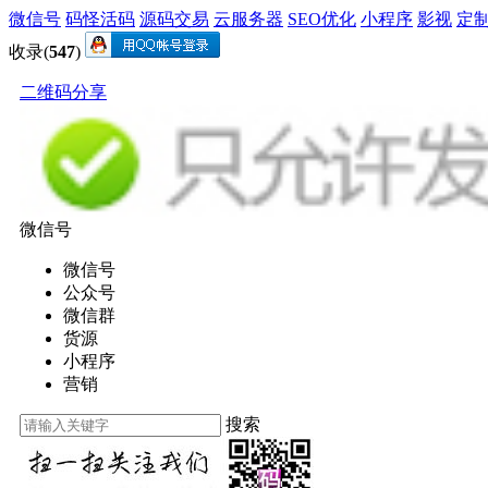
微信号
码怪活码
源码交易
云服务器
SEO优化
小程序
影视
定
收录(
547
)
二维码分享
微信号
微信号
公众号
微信群
货源
小程序
营销
搜索