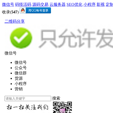
微信号
码怪活码
源码交易
云服务器
SEO优化
小程序
影视
定
收录(
547
)
二维码分享
微信号
微信号
公众号
微信群
货源
小程序
营销
搜索