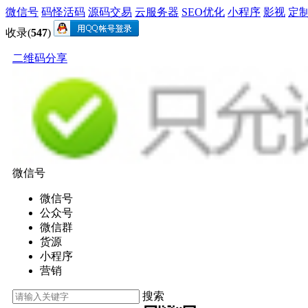
微信号
码怪活码
源码交易
云服务器
SEO优化
小程序
影视
定
收录(
547
)
二维码分享
微信号
微信号
公众号
微信群
货源
小程序
营销
搜索