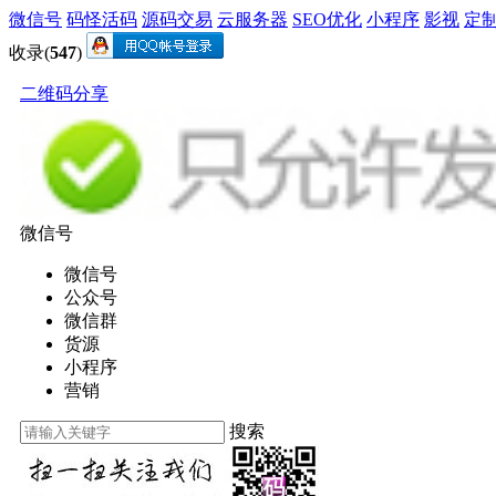
微信号
码怪活码
源码交易
云服务器
SEO优化
小程序
影视
定
收录(
547
)
二维码分享
微信号
微信号
公众号
微信群
货源
小程序
营销
搜索