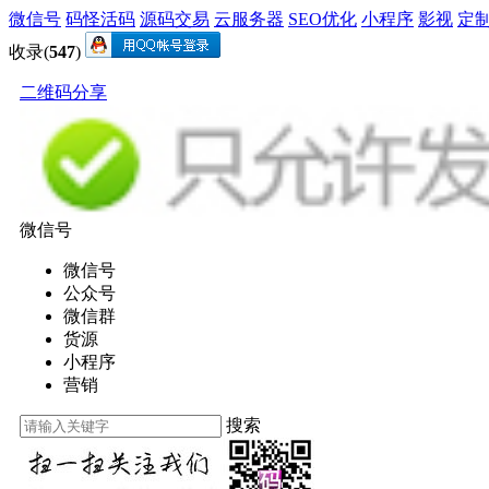
微信号
码怪活码
源码交易
云服务器
SEO优化
小程序
影视
定
收录(
547
)
二维码分享
微信号
微信号
公众号
微信群
货源
小程序
营销
搜索