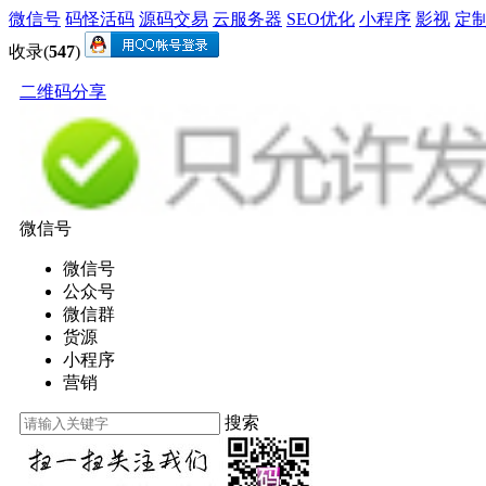
微信号
码怪活码
源码交易
云服务器
SEO优化
小程序
影视
定
收录(
547
)
二维码分享
微信号
微信号
公众号
微信群
货源
小程序
营销
搜索