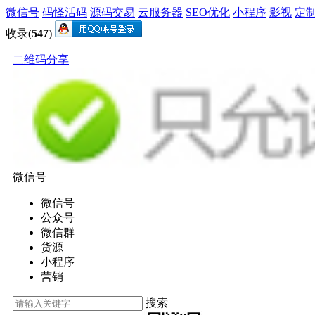
微信号
码怪活码
源码交易
云服务器
SEO优化
小程序
影视
定
收录(
547
)
二维码分享
微信号
微信号
公众号
微信群
货源
小程序
营销
搜索