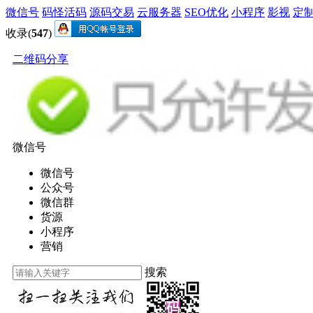
微信号
码怪活码
源码交易
云服务器
SEO优化
小程序
影视
定
收录(
547
)
二维码分享
微信号
微信号
公众号
微信群
货源
小程序
营销
搜索