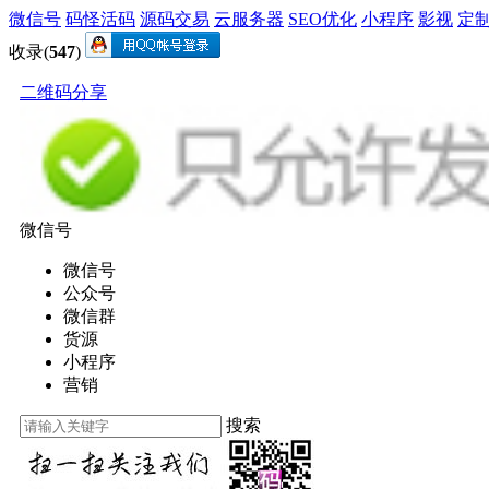
微信号
码怪活码
源码交易
云服务器
SEO优化
小程序
影视
定
收录(
547
)
二维码分享
微信号
微信号
公众号
微信群
货源
小程序
营销
搜索