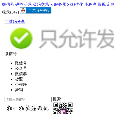
微信号
码怪活码
源码交易
云服务器
SEO优化
小程序
影视
定
收录(
547
)
二维码分享
微信号
微信号
公众号
微信群
货源
小程序
营销
搜索