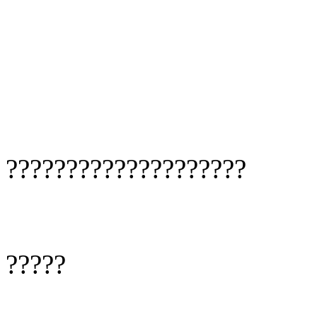
????????????????????
?????