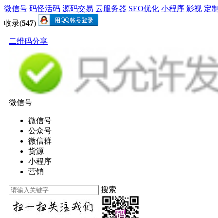
微信号
码怪活码
源码交易
云服务器
SEO优化
小程序
影视
定
收录(
547
)
二维码分享
微信号
微信号
公众号
微信群
货源
小程序
营销
搜索