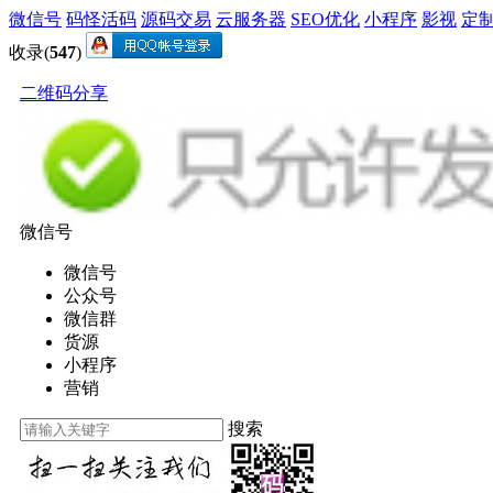
微信号
码怪活码
源码交易
云服务器
SEO优化
小程序
影视
定
收录(
547
)
二维码分享
微信号
微信号
公众号
微信群
货源
小程序
营销
搜索