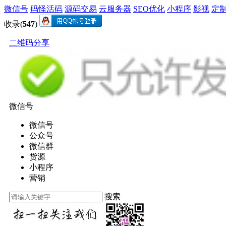
微信号
码怪活码
源码交易
云服务器
SEO优化
小程序
影视
定
收录(
547
)
二维码分享
微信号
微信号
公众号
微信群
货源
小程序
营销
搜索