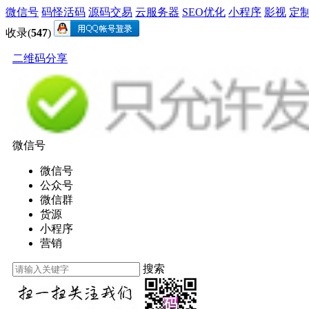
微信号
码怪活码
源码交易
云服务器
SEO优化
小程序
影视
定
收录(
547
)
二维码分享
微信号
微信号
公众号
微信群
货源
小程序
营销
搜索