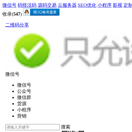
微信号
码怪活码
源码交易
云服务器
SEO优化
小程序
影视
定
收录(
547
)
二维码分享
微信号
微信号
公众号
微信群
货源
小程序
营销
搜索