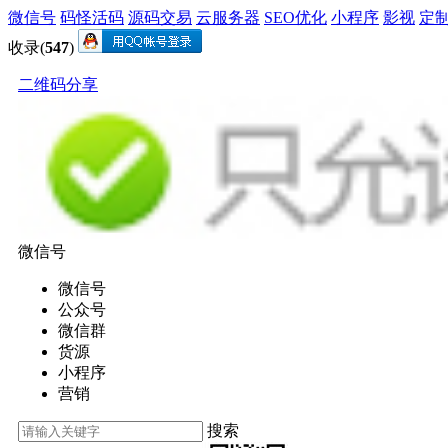
微信号
码怪活码
源码交易
云服务器
SEO优化
小程序
影视
定
收录(
547
)
二维码分享
微信号
微信号
公众号
微信群
货源
小程序
营销
搜索