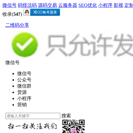
微信号
码怪活码
源码交易
云服务器
SEO优化
小程序
影视
定
收录(
547
)
二维码分享
微信号
微信号
公众号
微信群
货源
小程序
营销
搜索