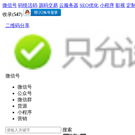
微信号
码怪活码
源码交易
云服务器
SEO优化
小程序
影视
定
收录(
547
)
二维码分享
微信号
微信号
公众号
微信群
货源
小程序
营销
搜索