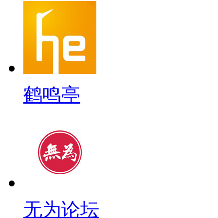
鹤鸣亭
无为论坛