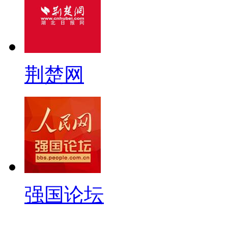
荆楚网
强国论坛