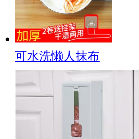
可水洗懒人抹布