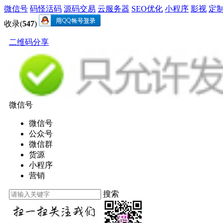
微信号
码怪活码
源码交易
云服务器
SEO优化
小程序
影视
定
收录(
547
)
二维码分享
微信号
微信号
公众号
微信群
货源
小程序
营销
搜索