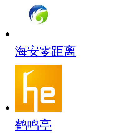
海安零距离
鹤鸣亭