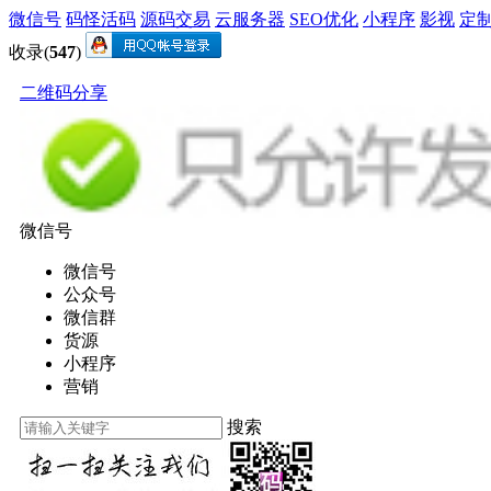
微信号
码怪活码
源码交易
云服务器
SEO优化
小程序
影视
定
收录(
547
)
二维码分享
微信号
微信号
公众号
微信群
货源
小程序
营销
搜索