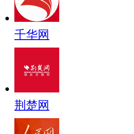
千华网
荆楚网