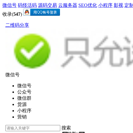
微信号
码怪活码
源码交易
云服务器
SEO优化
小程序
影视
定
收录(
547
)
二维码分享
微信号
微信号
公众号
微信群
货源
小程序
营销
搜索