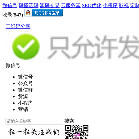
微信号
码怪活码
源码交易
云服务器
SEO优化
小程序
影视
定
收录(
547
)
二维码分享
微信号
微信号
公众号
微信群
货源
小程序
营销
搜索