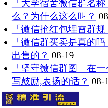
「大学宿舍微信群名称
么？为什么这么叫？
08
「微信抢红包埋雷群规
「微信群买卖是真的吗
出售的？
08-19
「坚守微信群图」在一
写鼓励,表扬的话？
08-