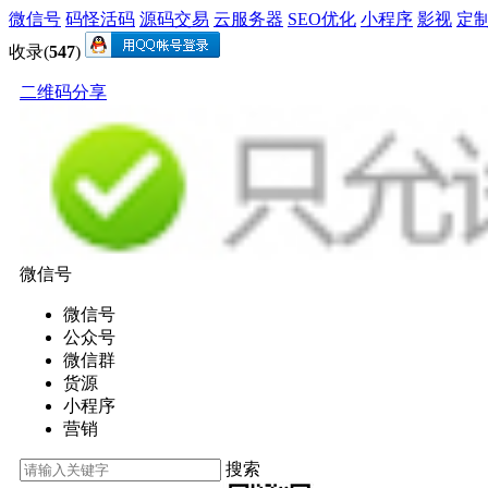
微信号
码怪活码
源码交易
云服务器
SEO优化
小程序
影视
定
收录(
547
)
二维码分享
微信号
微信号
公众号
微信群
货源
小程序
营销
搜索