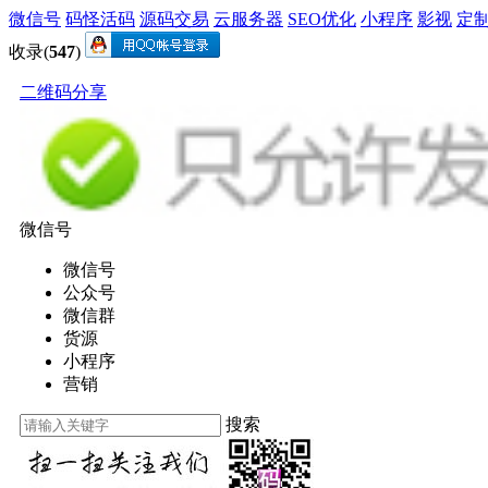
微信号
码怪活码
源码交易
云服务器
SEO优化
小程序
影视
定
收录(
547
)
二维码分享
微信号
微信号
公众号
微信群
货源
小程序
营销
搜索