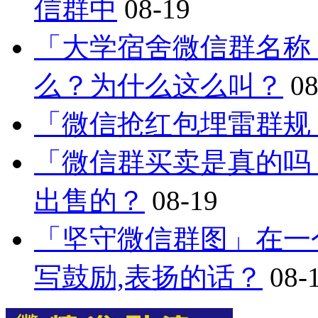
信群中
08-19
「大学宿舍微信群名称
么？为什么这么叫？
08
「微信抢红包埋雷群规
「微信群买卖是真的吗
出售的？
08-19
「坚守微信群图」在一
写鼓励,表扬的话？
08-