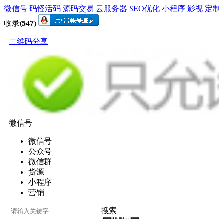
微信号
码怪活码
源码交易
云服务器
SEO优化
小程序
影视
定
收录(
547
)
二维码分享
微信号
微信号
公众号
微信群
货源
小程序
营销
搜索