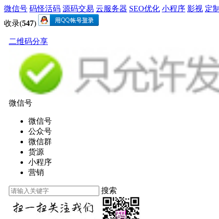
微信号
码怪活码
源码交易
云服务器
SEO优化
小程序
影视
定
收录(
547
)
二维码分享
微信号
微信号
公众号
微信群
货源
小程序
营销
搜索