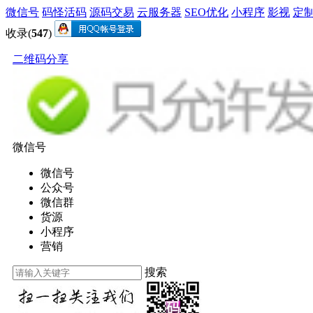
微信号
码怪活码
源码交易
云服务器
SEO优化
小程序
影视
定
收录(
547
)
二维码分享
微信号
微信号
公众号
微信群
货源
小程序
营销
搜索