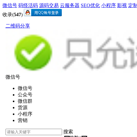
微信号
码怪活码
源码交易
云服务器
SEO优化
小程序
影视
定
收录(
547
)
二维码分享
微信号
微信号
公众号
微信群
货源
小程序
营销
搜索