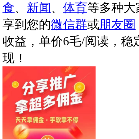
食
、
新闻
、
体育
等多种大
享到您的
微信群
或
朋友圈
收益，单价6毛/阅读，稳
现！