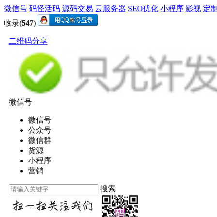
微信号
码怪活码
源码交易
云服务器
SEO优化
小程序
影视
定
收录(
547
)
二维码分享
微信号
微信号
公众号
微信群
货源
小程序
营销
搜索