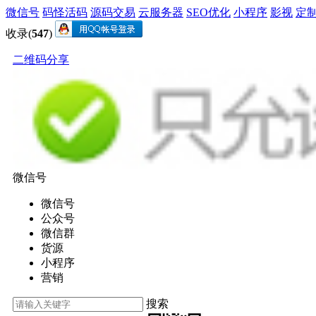
微信号
码怪活码
源码交易
云服务器
SEO优化
小程序
影视
定
收录(
547
)
二维码分享
微信号
微信号
公众号
微信群
货源
小程序
营销
搜索