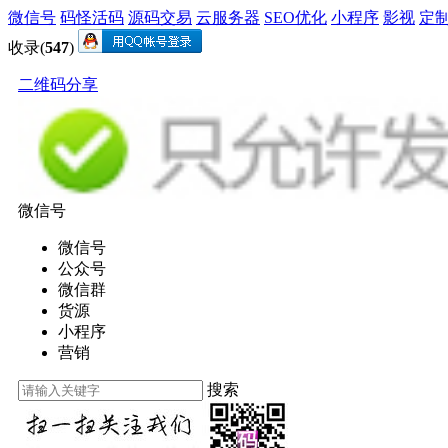
微信号
码怪活码
源码交易
云服务器
SEO优化
小程序
影视
定
收录(
547
)
二维码分享
微信号
微信号
公众号
微信群
货源
小程序
营销
搜索