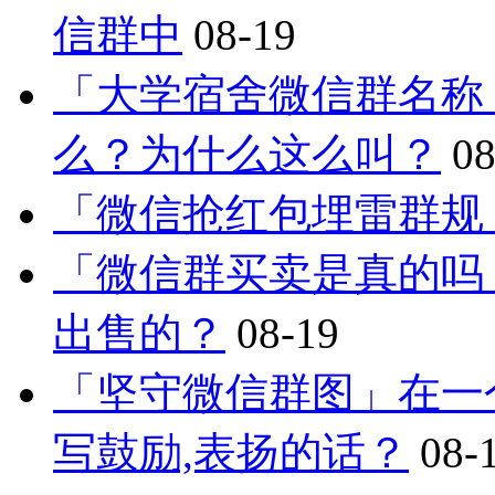
信群中
08-19
「大学宿舍微信群名称
么？为什么这么叫？
08
「微信抢红包埋雷群规
「微信群买卖是真的吗
出售的？
08-19
「坚守微信群图」在一
写鼓励,表扬的话？
08-