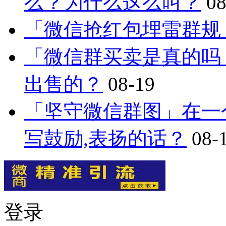
么？为什么这么叫？
08
「微信抢红包埋雷群规
「微信群买卖是真的吗
出售的？
08-19
「坚守微信群图」在一
写鼓励,表扬的话？
08-
登录