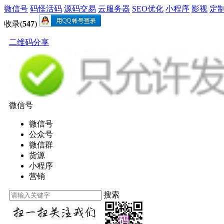
微信号
码怪活码
源码交易
云服务器
SEO优化
小程序
影视
定
收录(
547
)
二维码分享
微信号
微信号
公众号
微信群
货源
小程序
营销
搜索