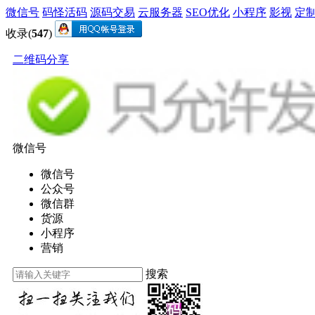
微信号
码怪活码
源码交易
云服务器
SEO优化
小程序
影视
定
收录(
547
)
二维码分享
微信号
微信号
公众号
微信群
货源
小程序
营销
搜索