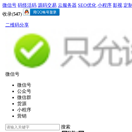
微信号
码怪活码
源码交易
云服务器
SEO优化
小程序
影视
定
收录(
547
)
二维码分享
微信号
微信号
公众号
微信群
货源
小程序
营销
搜索