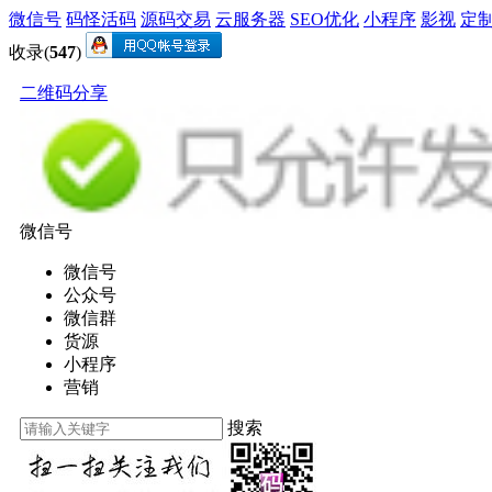
微信号
码怪活码
源码交易
云服务器
SEO优化
小程序
影视
定
收录(
547
)
二维码分享
微信号
微信号
公众号
微信群
货源
小程序
营销
搜索