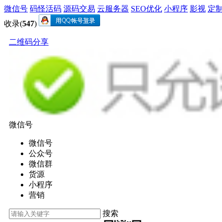
微信号
码怪活码
源码交易
云服务器
SEO优化
小程序
影视
定
收录(
547
)
二维码分享
微信号
微信号
公众号
微信群
货源
小程序
营销
搜索