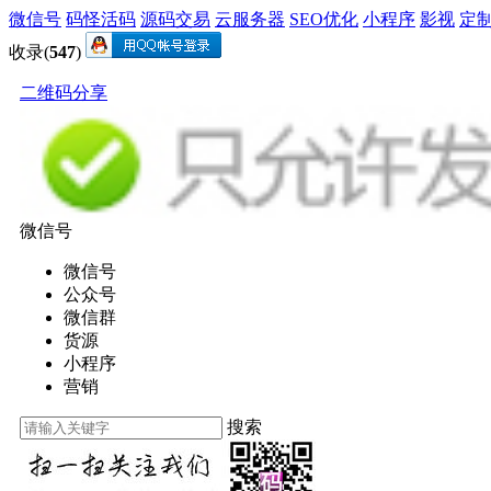
微信号
码怪活码
源码交易
云服务器
SEO优化
小程序
影视
定
收录(
547
)
二维码分享
微信号
微信号
公众号
微信群
货源
小程序
营销
搜索